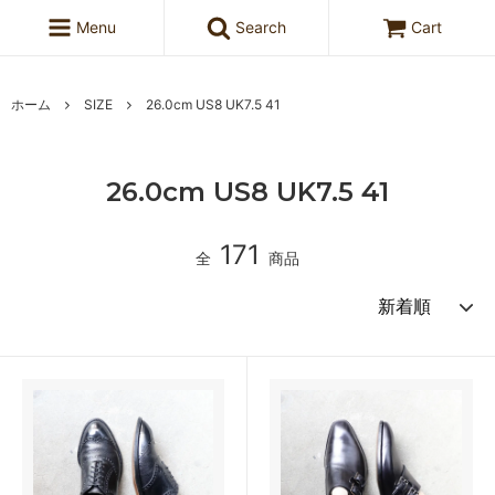
Menu
Search
Cart
ホーム
SIZE
26.0cm US8 UK7.5 41
26.0cm US8 UK7.5 41
171
全
商品