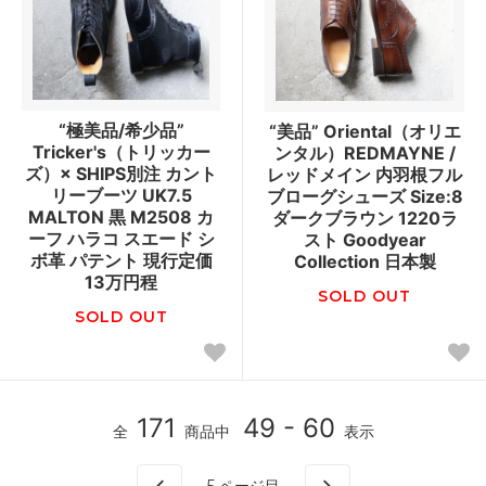
“極美品/希少品”
“美品” Oriental（オリエ
Tricker's（トリッカー
ンタル）REDMAYNE /
ズ）× SHIPS別注 カント
レッドメイン 内羽根フル
リーブーツ UK7.5
ブローグシューズ Size:8
MALTON 黒 M2508 カ
ダークブラウン 1220ラ
ーフ ハラコ スエード シ
スト Goodyear
ボ革 パテント 現行定価
Collection 日本製
13万円程
SOLD OUT
SOLD OUT
171
49 - 60
全
商品中
表示
5
ページ目