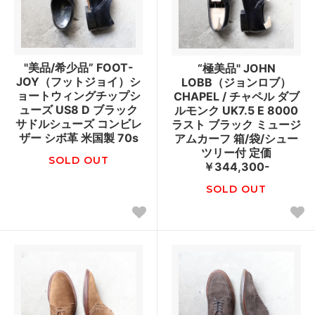
"美品/希少品” FOOT-
“極美品" JOHN
JOY（フットジョイ）シ
LOBB（ジョンロブ）
ョートウィングチップシ
CHAPEL / チャペル ダブ
ューズ US8 D ブラック
ルモンク UK7.5 E 8000
サドルシューズ コンビレ
ラスト ブラック ミュージ
ザー シボ革 米国製 70s
アムカーフ 箱/袋/シュー
ツリー付 定価
SOLD OUT
￥344,300-
SOLD OUT