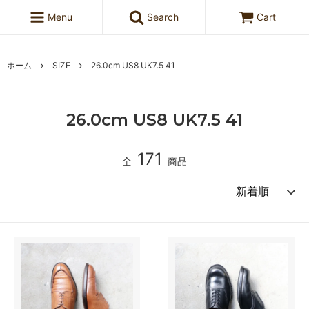
Menu
Search
Cart
ホーム
SIZE
26.0cm US8 UK7.5 41
26.0cm US8 UK7.5 41
171
全
商品