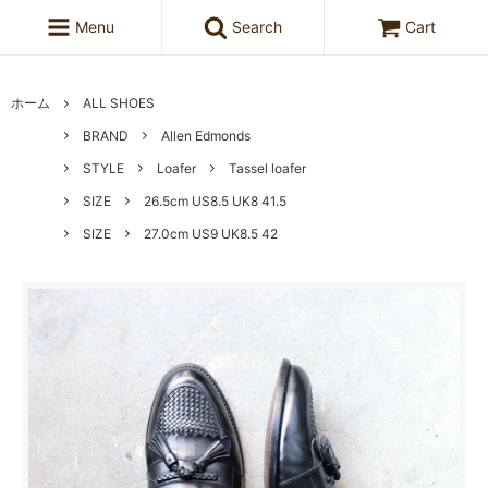
Menu
Search
Cart
ホーム
ALL SHOES
BRAND
Allen Edmonds
STYLE
Loafer
Tassel loafer
SIZE
26.5cm US8.5 UK8 41.5
SIZE
27.0cm US9 UK8.5 42