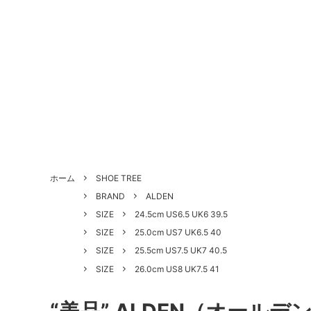
ALL SHOES
BRAND
About Us - 当店について
SHOE 
STYLE
Antiqu
ホーム
SHOE TREE
づく表
BRAND
ALDEN
HANDLED PRODUCTS
NEW ARRIVAL
SALE
Style Category - スタイルカテゴリー
Produc
SIZE
24.5cm US6.5 UK6 39.5
SIZE
25.0cm US7 UK6.5 40
Shoe Repair Price List - 靴修理料金一
Custo
SIZE
25.5cm US7.5 UK7 40.5
覧
SIZE
26.0cm US8 UK7.5 41