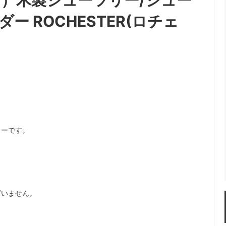
デン）木製シューツリー/シュー
ー ROCHESTER(ロチェ
リーです。
ざいません。