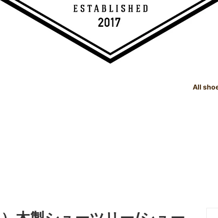
All sho
TREE
e Dealings Act - 古物営業法に基
SHOE CARE GOODS
SIZE
Instagram - SNSも随時更新
示
！！
SHOE CARE GOODS & HAND
t Status List - 商品状態一覧
PRODUCTS
Shoeshine Service - 靴磨
mer Reviews - お客様の声
Events & Media - イベント出
ィア掲載