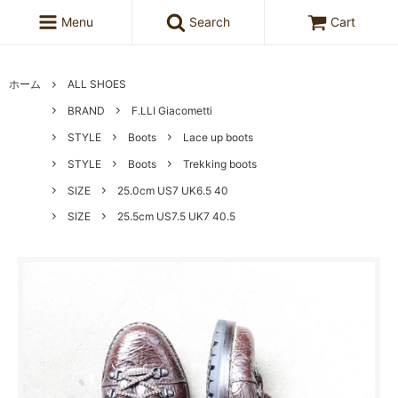
Menu
Search
Cart
ホーム
ALL SHOES
BRAND
F.LLI Giacometti
STYLE
Boots
Lace up boots
STYLE
Boots
Trekking boots
SIZE
25.0cm US7 UK6.5 40
SIZE
25.5cm US7.5 UK7 40.5