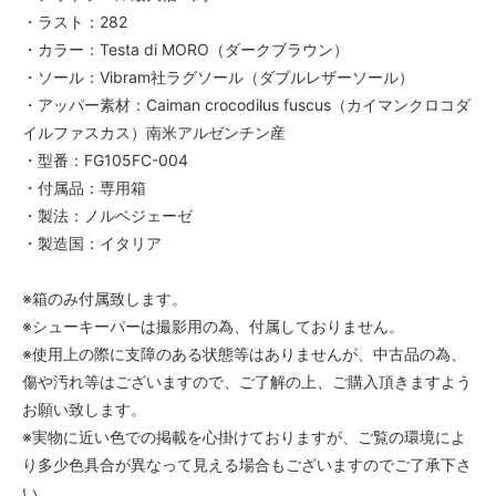
・ラスト：282
・カラー：Testa di MORO（ダークブラウン）
・ソール：Vibram社ラグソール（ダブルレザーソール）
・アッパー素材：Caiman crocodilus fuscus（カイマンクロコダ
イルファスカス）南米アルゼンチン産
・型番：FG105FC-004
・付属品：専用箱
・製法：ノルベジェーゼ
・製造国：イタリア
※箱のみ付属致します。
※シューキーパーは撮影用の為、付属しておりません。
※使用上の際に支障のある状態等はありませんが、中古品の為、
傷や汚れ等はございますので、ご了解の上、ご購入頂きますよう
お願い致します。
※実物に近い色での掲載を心掛けておりますが、ご覧の環境によ
り多少色具合が異なって見える場合もございますのでご了承下さ
い。