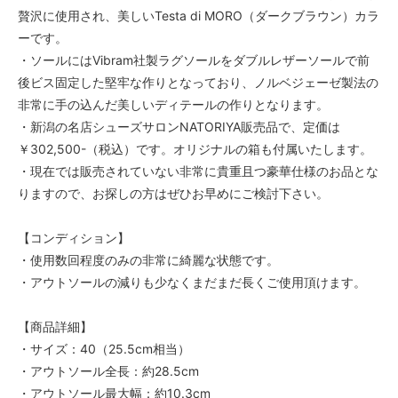
贅沢に使用され、美しいTesta di MORO（ダークブラウン）カラ
ーです。
・ソールにはVibram社製ラグソールをダブルレザーソールで前
後ビス固定した堅牢な作りとなっており、ノルベジェーゼ製法の
非常に手の込んだ美しいディテールの作りとなります。
・新潟の名店シューズサロンNATORIYA販売品で、定価は
￥302,500-（税込）です。オリジナルの箱も付属いたします。
・現在では販売されていない非常に貴重且つ豪華仕様のお品とな
りますので、お探しの方はぜひお早めにご検討下さい。
【コンディション】
・使用数回程度のみの非常に綺麗な状態です。
・アウトソールの減りも少なくまだまだ長くご使用頂けます。
【商品詳細】
・サイズ：40（25.5cm相当）
・アウトソール全長：約28.5cm
・アウトソール最大幅：約10.3cm